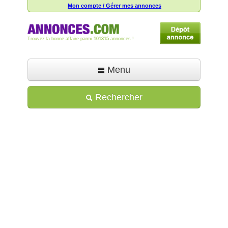
Mon compte / Gérer mes annonces
Trouvez la bonne affaire parmi
101315
annonces !
Menu
Accueil
Rechercher
Déposer une annonce
Toutes les annonces
Mon compte
Aide