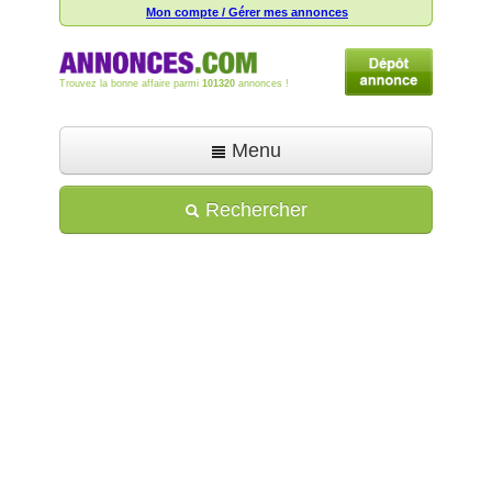
Mon compte / Gérer mes annonces
Trouvez la bonne affaire parmi
101320
annonces !
Menu
Accueil
Rechercher
Déposer une annonce
Toutes les annonces
Mon compte
Aide