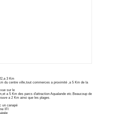
M2,a 3 Km
Km du centre ville,tout commerces a proximité ,a 5 Km de la
vue sur le
hon,et a 5 Km des parcs d'attraction Aqualande etc.Beaucoup de
trouve a 2 Km ainsi que les plages.
c un canapé
ine IFI
quipée