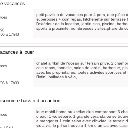
de vacances
petit pavillon de vacances pour 4 pers, une pièce à v
nces
superposés + coin repas, kitchenette sur terrasse 
l'extérieur de la location, jardin clos, piscine, barb
sports à proximité, nombreuses visites:phare de co
590
/06 à 17h43
vacances à louer
chalet à 4km de l'océan sur terrain privé, 2 chambr
nces
coin repas, tonnelle, salon de jardin, barbecue, p
avec les propriétaires, toutes activités sportives et
l'infini, ballades à vélo,.....
0
/06 à 17h33
aisonniere bassin d arcachon
loue mobil-home au khélus club comprenant 3 cha
nces
d eau, 1 wc séparé, 1 grande véranda ou se trouve 
a manger et 1 coin salon avec clic-clac. le terrai
vis a vis. le prl se trouve a 1 km d un lac avec casin
 - 33470