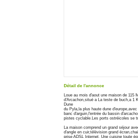
Détail de l'annonce
Loue au mois d'aout une maison de 115 
d'Arcachon,situé a La teste de buch,a 1 
Dune
du Pyla,la plus haute dune d'europe,avec 
banc d'arguin,l'entrée du bassin d'arcac
pistes cyclable.Les ports ostréicoles se 
La maison comprend un grand séjour ave
d'angle en cuir,télèvision grand écran,cha
prise ADSL Internet. Une cuisine toute é