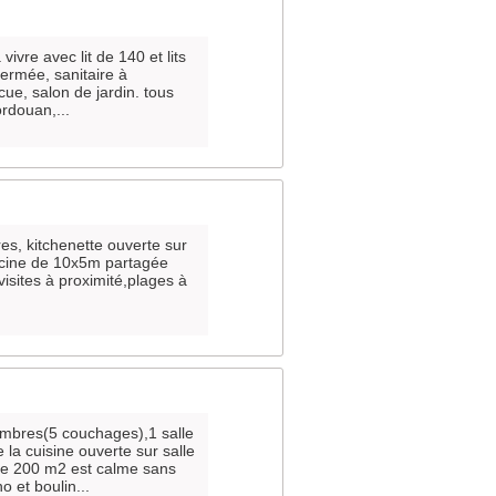
ivre avec lit de 140 et lits
fermée, sanitaire à
ecue, salon de jardin. tous
rdouan,...
es, kitchenette ouverte sur
iscine de 10x5m partagée
 visites à proximité,plages à
mbres(5 couchages),1 salle
la cuisine ouverte sur salle
n de 200 m2 est calme sans
o et boulin...