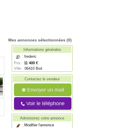
Mes annonces sélectionnées
(0)
Informations générales
: frederic
Prix :
11 400 €
Ville :
06410 Biot
Contactez le vendeur
Envoyer un mail
Voir le téléphone
Administrez votre annonce
:
Modifier l'annonce