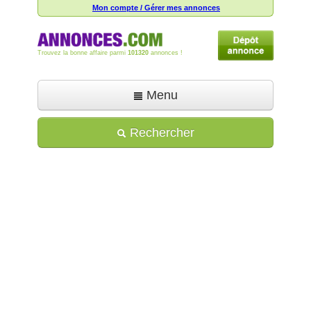
Mon compte / Gérer mes annonces
Trouvez la bonne affaire parmi
101320
annonces !
Menu
Accueil
Rechercher
Déposer une annonce
Toutes les annonces
Mon compte
Aide