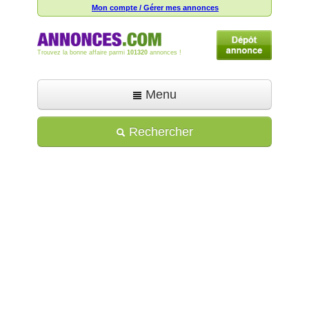
Mon compte / Gérer mes annonces
Trouvez la bonne affaire parmi
101320
annonces !
Menu
Accueil
Rechercher
Déposer une annonce
Toutes les annonces
Mon compte
Aide