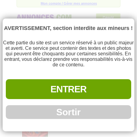
Mon compte / Gérer mes annonces
Trouvez la bonne affaire parmi
101314
annonces !
AVERTISSEMENT, section interdite aux mineurs !
Menu
Cette partie du site est un service réservé à un public majeur
et averti. Ce service peut contenir des textes et des photos
qui peuvent être choquants pour certaines sensibilités. En
Accueil
Rechercher
entrant, vous déclarez prendre vos responsabilités vis-à-vis
de ce contenu.
Déposer une annonce
Mes annonces sélectionnées
(0)
Toutes les annonces
Homme 29 ans recherche
ENTRER
Mon compte
femme indonésienne où
Aide
Indochinoise,
Sortir
Annonce déposée par
alex
le 11/05/19