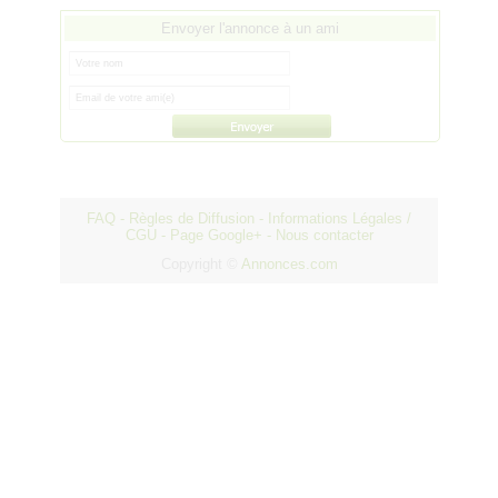
Envoyer l'annonce à un ami
FAQ
-
Règles de Diffusion
-
Informations Légales /
CGU
-
Page Google+
-
Nous contacter
Copyright ©
Annonces.com