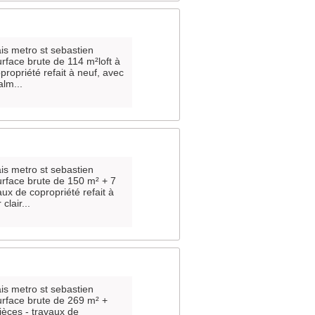
ais metro st sebastien
urface brute de 114 m²loft à
propriété refait à neuf, avec
alm...
ais metro st sebastien
surface brute de 150 m² + 7
aux de copropriété refait à
lair...
ais metro st sebastien
surface brute de 269 m² +
ièces - travaux de