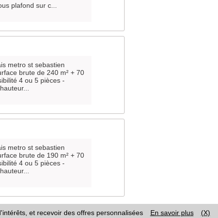
us plafond sur c...
ais metro st sebastien
surface brute de 240 m² + 70
ibilité 4 ou 5 pièces -
hauteur...
ais metro st sebastien
surface brute de 190 m² + 70
ibilité 4 ou 5 pièces -
hauteur...
'intérêts, et recevoir des offres personnalisées
En savoir plus
(X)
ales / CGU
-
Page Google+
-
Nous contacter