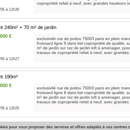
copropriété refait à neuf, avec grandes hauteurs so
/05 à 12h30
t 240m² + 70 m² de jardin
 000 €
exclusivité rue de poitou 75003 paris en plein mar
froissard ligne 8 dans bel copropriété de qualité, 
m² de jardin sur rez de jardin loft à aménager, poss
travaux de copropriété refait à neuf, avec grandes 
/05 à 12h27
nt 190m²
 000 €
exclusivité rue de poitou 75003 paris en plein mar
froissard ligne 8 dans bel copropriété de qualité, 
m² de jardin sur rez de jardin loft à aménager, poss
travaux de copropriété refait à neuf, avec grandes 
/05 à 12h25
ookies pour vous proposer des services et offres adaptés à vos centres d
FAQ
-
Règles de Diffusion
-
Informations Lég