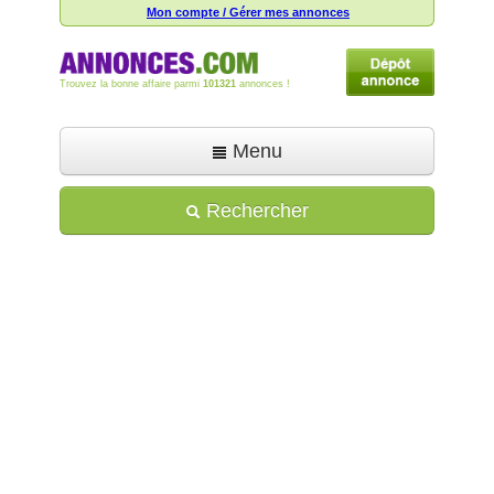
Mon compte / Gérer mes annonces
Trouvez la bonne affaire parmi
101321
annonces !
Menu
Accueil
Rechercher
Déposer une annonce
Toutes les annonces
Mon compte
Aide