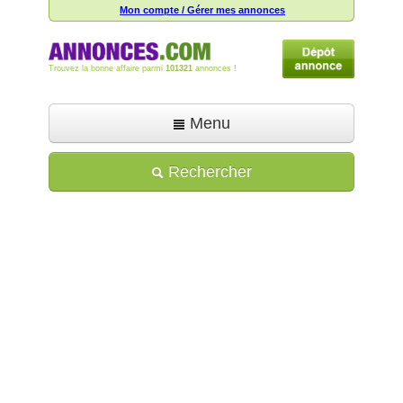
Mon compte / Gérer mes annonces
Trouvez la bonne affaire parmi
101321
annonces !
Menu
Accueil
Rechercher
Déposer une annonce
Toutes les annonces
Mon compte
Aide