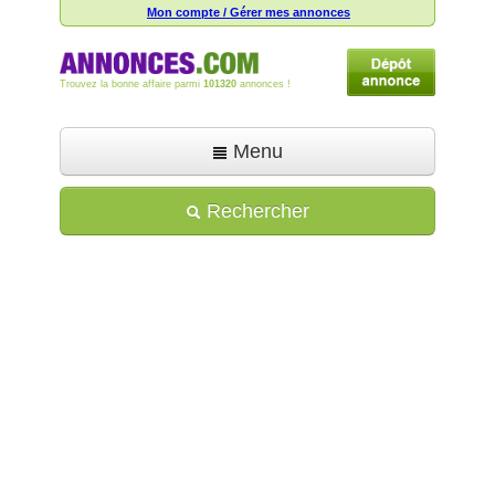
Mon compte / Gérer mes annonces
Trouvez la bonne affaire parmi
101320
annonces !
Menu
Accueil
Rechercher
Déposer une annonce
Toutes les annonces
Mon compte
Aide