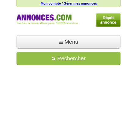
Mon compte / Gérer mes annonces
Trouvez la bonne affaire parmi
101315
annonces !
Menu
Accueil
Rechercher
Déposer une annonce
Toutes les annonces
Mon compte
Aide