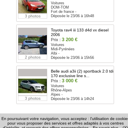
Voitures
DOM-TOM
Fort de france -
3 photos
Déposée le 23/06 à 16h48
Toyota rav4 iii 133 d4d vx diesel
2006
3 200 €
Prix :
Voitures
Midi-Pyrénées
Albi -
2 photos
Déposée le 23/06 à 15h56
Belle audi a3ii (2) sportback 2.0 tdi
170 exclusive line s...
3 000 €
Prix :
Voitures
Rhône-Alpes
Alpes -
3 photos
Déposée le 23/06 à 14h24
En poursuivant votre navigation, vous acceptez : l'utilisation de cookie
FAQ
-
Règles de Diffusion
-
Informations Légales /
pour vous proposer des services et offres adaptés à vos centres
CGU
-
Page Google+
-
Nous contacter
d'intérêts, et recevoir des offres personnalisées
En savoir plus
(X)