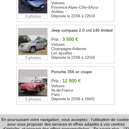
Voitures
Provence-Alpes-Côte-d'Azur
Antibes -
3 photos
Déposée le 22/06 à 22h19
Jeep compass 2.0 crd 140 limited
3 500 €
Prix :
Voitures
Champagne-Ardenne
Les ayvelles -
3 photos
Déposée le 22/06 à 22h19
Porsche 356 sc coupe
12 800 €
Prix :
Voitures
Ile-de-France
Paris -
3 photos
Déposée le 22/06 à 16h01
En poursuivant votre navigation, vous acceptez : l'utilisation de cookie
FAQ
-
Règles de Diffusion
-
Informations Légales /
pour vous proposer des services et offres adaptés à vos centres
CGU
-
Page Google+
-
Nous contacter
d'intérêts, et recevoir des offres personnalisées
En savoir plus
(X)