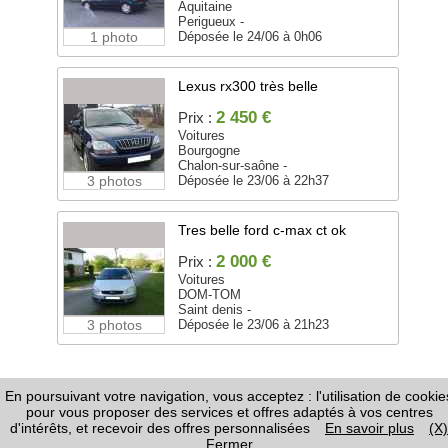
Aquitaine
Perigueux -
1 photo
Déposée le 24/06 à 0h06
Lexus rx300 très belle
2 450 €
Prix :
Voitures
Bourgogne
Chalon-sur-saône -
3 photos
Déposée le 23/06 à 22h37
Tres belle ford c-max ct ok
2 000 €
Prix :
Voitures
DOM-TOM
Saint denis -
3 photos
Déposée le 23/06 à 21h23
En poursuivant votre navigation, vous acceptez : l'utilisation de cookie
FAQ
-
Règles de Diffusion
-
Informations Légales /
pour vous proposer des services et offres adaptés à vos centres
CGU
-
Page Google+
-
Nous contacter
d'intérêts, et recevoir des offres personnalisées
En savoir plus
(X)
Fermer
Copyright ©
Annonces.com