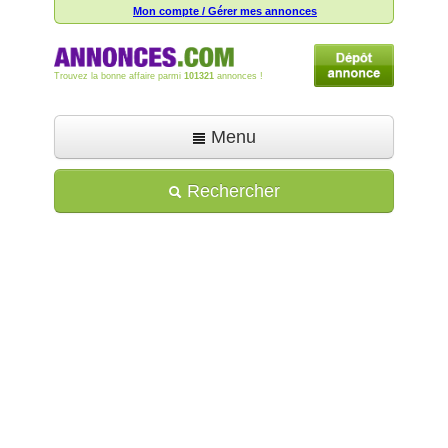
Mon compte / Gérer mes annonces
Trouvez la bonne affaire parmi
101321
annonces !
Menu
Accueil
Rechercher
Déposer une annonce
Toutes les annonces
Mon compte
Aide