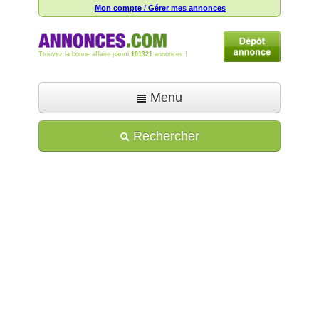
Mon compte / Gérer mes annonces
Trouvez la bonne affaire parmi
101321
annonces !
Menu
Accueil
Rechercher
Déposer une annonce
Toutes les annonces
Mon compte
Aide