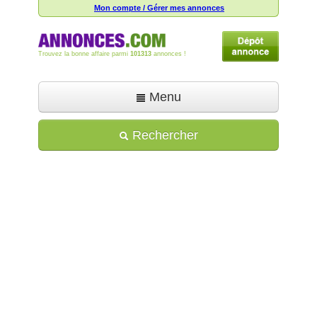
Mon compte / Gérer mes annonces
Trouvez la bonne affaire parmi
101313
annonces !
Menu
Accueil
Rechercher
Déposer une annonce
Toutes les annonces
Mon compte
Aide