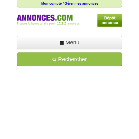
Mon compte / Gérer mes annonces
Trouvez la bonne affaire parmi
101315
annonces !
Menu
Accueil
Rechercher
Déposer une annonce
Toutes les annonces
Mon compte
Aide