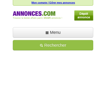
Mon compte / Gérer mes annonces
Trouvez la bonne affaire parmi
101325
annonces !
Menu
Accueil
Rechercher
Déposer une annonce
Toutes les annonces
Mon compte
Aide