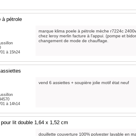
 à pétrole
marque klima poele à pétrole mèche r7224c 2400
chez leroy merlin facture à l'appui. (pompe et bidon
changement de mode de chauffage.
ssillon
0
/01 à 15h24
 assiettes
vend 6 assiettes + soupière jolie motif état neuf
ssillon
 34570
/01 à 14h14
pour lit double 1,64 x 1,52 cm
douillette couverture 100% polyester lavable en 