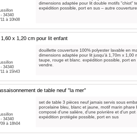
dimensions adaptée pour lit double motifs "chiot" t
expédition possible, port en sus – autre couvertur
ssillon
- 34340
/11 à 10h08
1,60 x 1,20 cm pour lit enfant
douillette couverture 100% polyester lavable en 
dimensions adaptée pour lit jusqu'à 1,70m x 1,00 m
taupe, rouge et blanc. expédition possible, port en
ssillon
vendre.
- 34340
/11 à 15h43
ssaisonnement de table neuf "la mer"
set de table 3 pièces neuf jamais servis sous emba
porcelaine bleu, blanc et jaune, motif marin phare
composé d'une salière, d'une poivrière et d'un pot
ssillon
expédition protégée possible, port en sus
- 34340
/09 à 18h04