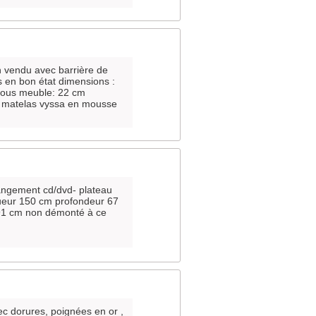
un vendu avec barrière de
s en bon état dimensions :
sous meuble: 22 cm
. matelas vyssa en mousse
rangement cd/dvd- plateau
ngueur 150 cm profondeur 67
 91 cm non démonté à ce
c dorures, poignées en or ,