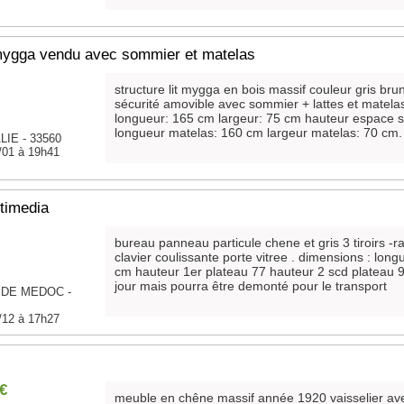
 mygga vendu avec sommier et matelas
structure lit mygga en bois massif couleur gris br
sécurité amovible avec sommier + lattes et matela
longueur: 165 cm largeur: 75 cm hauteur espace 
longueur matelas: 160 cm largeur matelas: 70 cm
IE - 33560
/01 à 19h41
timedia
bureau panneau particule chene et gris 3 tiroirs -
clavier coulissante porte vitree . dimensions : lo
cm hauteur 1er plateau 77 hauteur 2 scd plateau
jour mais pourra être demonté pour le transport
 DE MEDOC -
/12 à 17h27
 €
meuble en chêne massif année 1920 vaisselier ave