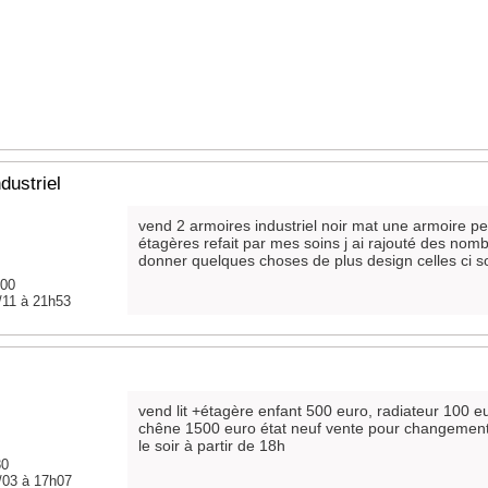
dustriel
vend 2 armoires industriel noir mat une armoire p
étagères refait par mes soins j ai rajouté des nom
donner quelques choses de plus design celles ci so
600
/11 à 21h53
vend lit +étagère enfant 500 euro, radiateur 100 e
chêne 1500 euro état neuf vente pour changement 
le soir à partir de 18h
30
/03 à 17h07