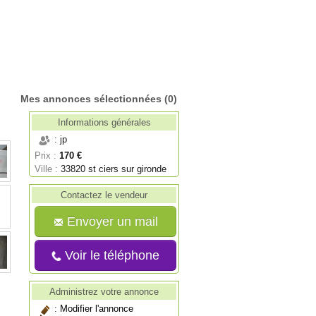
Mes annonces sélectionnées
(0)
Informations générales
: jp
Prix :
170 €
Ville :
33820 st ciers sur gironde
Contactez le vendeur
Envoyer un mail
Voir le téléphone
Administrez votre annonce
:
Modifier l'annonce