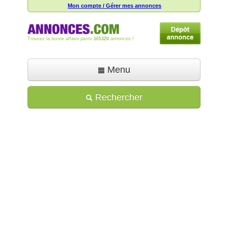
Mon compte / Gérer mes annonces
Trouvez la bonne affaire parmi
101320
annonces !
Menu
Accueil
Rechercher
Déposer une annonce
Toutes les annonces
Mon compte
Aide