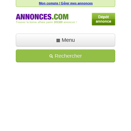
Mon compte / Gérer mes annonces
Trouvez la bonne affaire parmi
101320
annonces !
Menu
Accueil
Rechercher
Déposer une annonce
Toutes les annonces
Mon compte
Aide