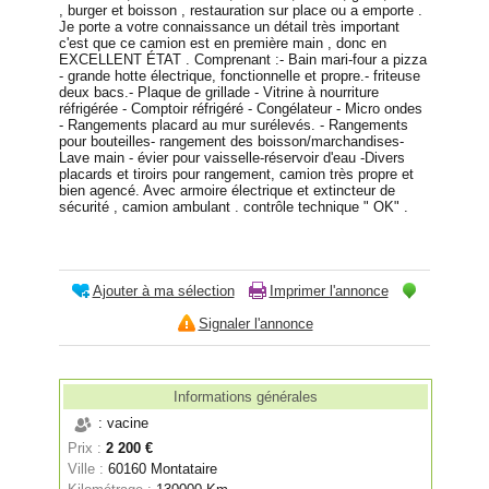
, burger et boisson , restauration sur place ou a emporte .
Je porte a votre connaissance un détail très important
c'est que ce camion est en première main , donc en
EXCELLENT ÉTAT . Comprenant :- Bain mari-four a pizza
- grande hotte électrique, fonctionnelle et propre.- friteuse
deux bacs.- Plaque de grillade - Vitrine à nourriture
réfrigérée - Comptoir réfrigéré - Congélateur - Micro ondes
- Rangements placard au mur surélevés. - Rangements
pour bouteilles- rangement des boisson/marchandises-
Lave main - évier pour vaisselle-réservoir d'eau -Divers
placards et tiroirs pour rangement, camion très propre et
bien agencé. Avec armoire électrique et extincteur de
sécurité , camion ambulant . contrôle technique " OK" .
Ajouter à ma sélection
Imprimer l'annonce
Signaler l'annonce
Informations générales
: vacine
Prix :
2 200 €
Ville :
60160 Montataire