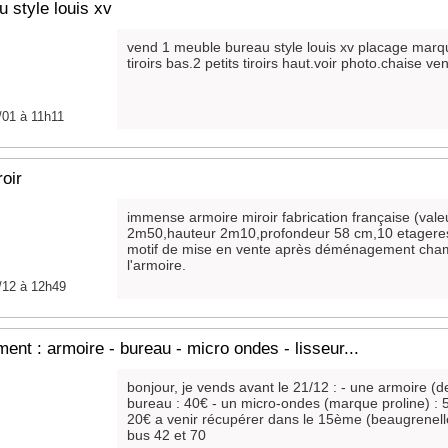
 style louis xv
vend 1 meuble bureau style louis xv placage marqu
tiroirs bas.2 petits tiroirs haut.voir photo.chaise 
/01 à 11h11
oir
immense armoire miroir fabrication française (val
2m50,hauteur 2m10,profondeur 58 cm,10 etageres,
motif de mise en vente après déménagement chamb
l'armoire.
/12 à 12h49
t : armoire - bureau - micro ondes - lisseur...
bonjour, je vends avant le 21/12 : - une armoire (d
bureau : 40€ - un micro-ondes (marque proline) : 5
20€ a venir récupérer dans le 15ème (beaugrenelle
bus 42 et 70