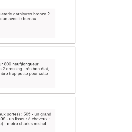
eterie garnitures bronze.2
vendue avec le bureau.
eur 800 neuf)longueur
2 dressing. très bon état,
re trop petite pour cette
eux portes) : 50€ - un grand
0€ - un lisseur à cheveux :
) - metro charles michel -