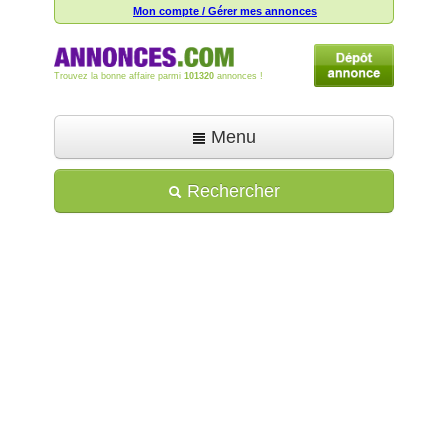
Mon compte / Gérer mes annonces
Trouvez la bonne affaire parmi
101320
annonces !
Menu
Accueil
Rechercher
Déposer une annonce
Toutes les annonces
Mon compte
Aide