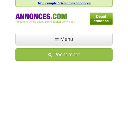
Mon compte / Gérer mes annonces
Trouvez la bonne affaire parmi
101321
annonces !
Menu
Accueil
Rechercher
Déposer une annonce
Toutes les annonces
Mon compte
Aide