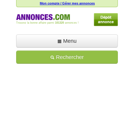
Mon compte / Gérer mes annonces
Trouvez la bonne affaire parmi
101320
annonces !
Menu
Accueil
Rechercher
Déposer une annonce
Toutes les annonces
Mon compte
Aide