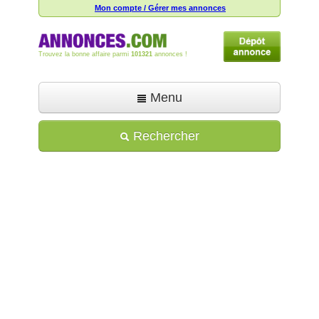
Mon compte / Gérer mes annonces
Trouvez la bonne affaire parmi
101321
annonces !
Menu
Accueil
Rechercher
Déposer une annonce
Toutes les annonces
Mon compte
Aide