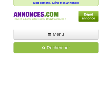
Mon compte / Gérer mes annonces
Trouvez la bonne affaire parmi
101320
annonces !
Menu
Accueil
Rechercher
Déposer une annonce
Toutes les annonces
Mon compte
Aide