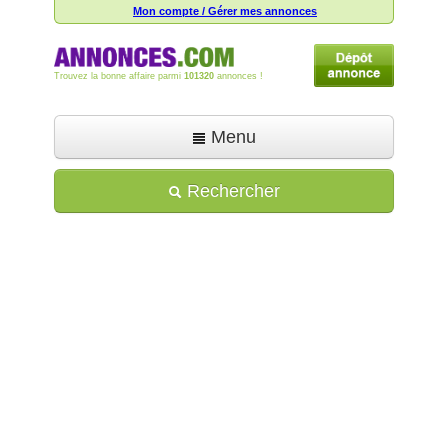
Mon compte / Gérer mes annonces
Trouvez la bonne affaire parmi
101320
annonces !
Menu
Accueil
Rechercher
Déposer une annonce
Toutes les annonces
Mon compte
Aide