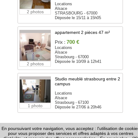
Locations
Alsace
2 photos
STRASBOURG - 67000
Déposée le 15/11 à 15h05
appartement 2 pièces 47 m²
700 €
Prix :
Locations
Alsace
Strasbourg - 67000
Déposée le 10/09 à 12h41
2 photos
Studio meublé strasbourg entre 2
campus
Locations
Alsace
Strasbourg - 67100
1 photo
Déposée le 27/06 à 20h46
En poursuivant votre navigation, vous acceptez : l'utilisation de cookie
FAQ
-
Règles de Diffusion
-
Informations Légales /
pour vous proposer des services et offres adaptés à vos centres
CGU
-
Page Google+
-
Nous contacter