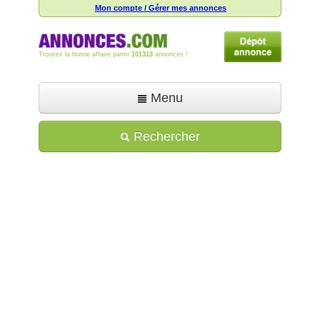
Mon compte / Gérer mes annonces
Trouvez la bonne affaire parmi
101313
annonces !
Menu
Accueil
Rechercher
Déposer une annonce
Toutes les annonces
Mon compte
Aide