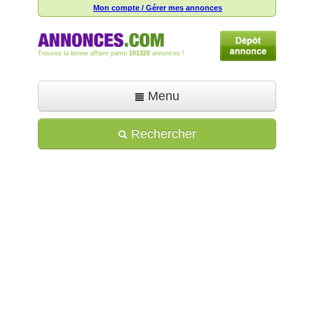
Mon compte / Gérer mes annonces
Trouvez la bonne affaire parmi
101320
annonces !
Menu
Accueil
Rechercher
Déposer une annonce
Toutes les annonces
Mon compte
Aide