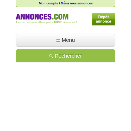
Mon compte / Gérer mes annonces
Trouvez la bonne affaire parmi
101321
annonces !
Menu
Accueil
Rechercher
Déposer une annonce
Toutes les annonces
Mon compte
Aide