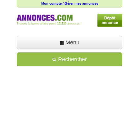
Mon compte / Gérer mes annonces
Trouvez la bonne affaire parmi
101320
annonces !
Menu
Accueil
Rechercher
Déposer une annonce
Toutes les annonces
Mon compte
Aide