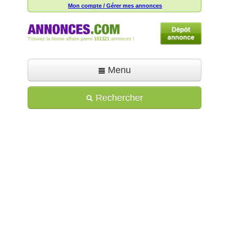
Mon compte / Gérer mes annonces
Trouvez la bonne affaire parmi
101321
annonces !
Menu
Accueil
Rechercher
Déposer une annonce
Toutes les annonces
Mon compte
Aide